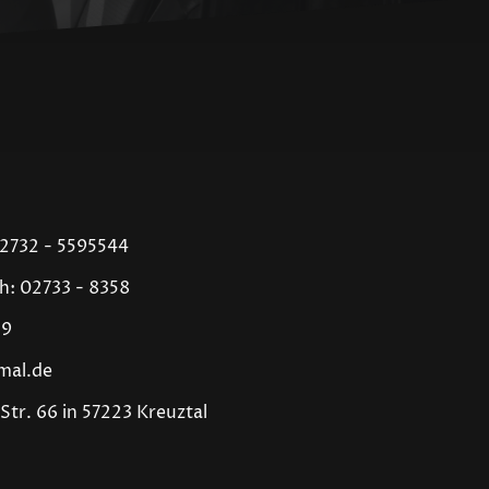
02732 - 5595544
h: 02733 - 8358
39
mal.de
tr. 66 in 57223 Kreuztal